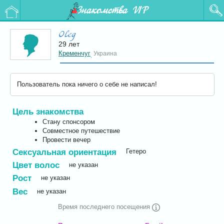
Знакомства VIP
Oleg
29 лет
Кременчуг
Украина
,
Пользователь пока ничего о себе не написал!
Цель знакомства
Стану спонсором
Совместное путешествие
Провести вечер
Сексуальная ориентация
Гетеро
Цвет волос
не указан
Рост
не указан
Вес
не указан
Время последнего посещения