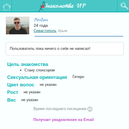
Знакомства VIP
Богдан
24 года
Севастополь
Крым
,
Пользователь пока ничего о себе не написал!
Цель знакомства
Стану спонсором
Сексуальная ориентация
Гетеро
Цвет волос
не указан
Рост
не указан
Вес
не указан
Время последнего посещения
Получает уведомления на Email